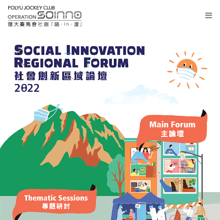
大
堂
报
名
专
题
研
讨
主