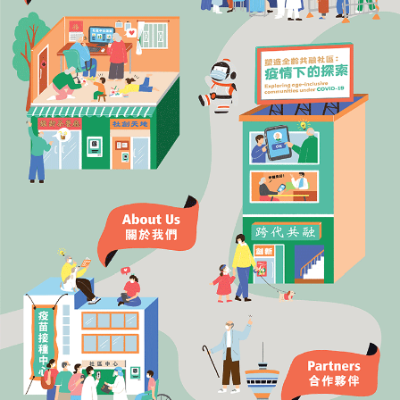
论
坛
ENG
繁