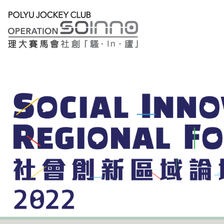
大
堂
报
名
专
题
研
讨
主