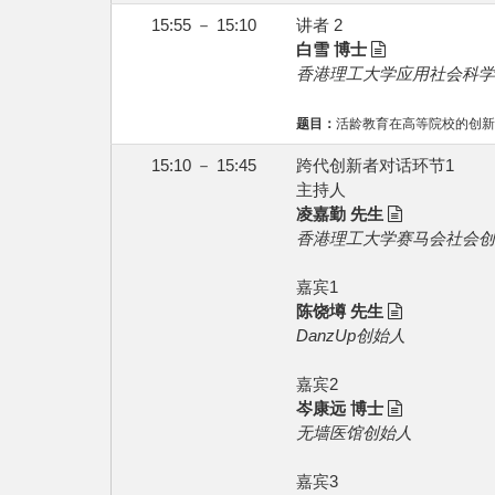
15:55 － 15:10
讲者 2
白雪 博士
香港理工大学应用社会科学
题目：
活龄教育在高等院校的创新
15:10 － 15:45
跨代创新者对话环节1
主持人
凌嘉勤 先生
香港理工大学赛马会社会创
嘉宾1
陈饶墫 先生
DanzUp创始人
嘉宾2
岑康远 博士
无墙医馆创始人
嘉宾3