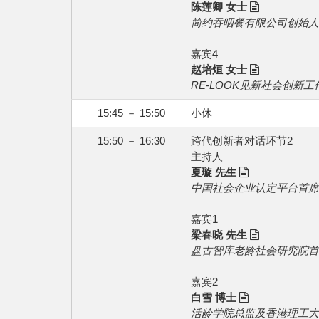
陈莲卿 女士
简约吞咽餐有限公司创始人
嘉宾4
赵培烜 女士
RE-LOOK见新社会创新
15:45 － 15:50
小休
15:50 － 16:30
跨代创新者对话环节2
主持人
夏璇 先生
中国社会企业认定平台首席
嘉宾1
梁春晓 先生
盘古智库老龄社会研究院首
嘉宾2
白雪 博士
活龄学院总监及香港理工大